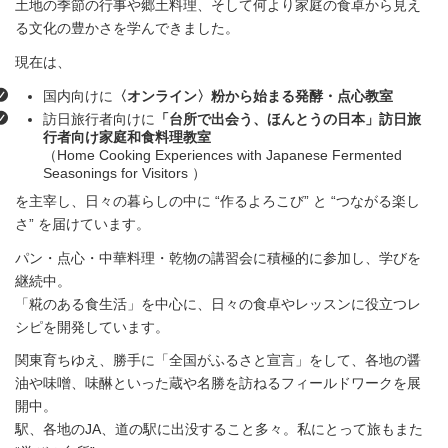
土地の季節の行事や郷土料理、そして何より家庭の食卓から見え
る文化の豊かさを学んできました。
現在は、
国内向けに
〈オンライン〉粉から始まる発酵・点心教室
訪日旅行者向けに
「台所で出会う、ほんとうの日本」訪日旅
行者向け家庭和食料理教室
（Home Cooking Experiences with Japanese Fermented
Seasonings for Visitors ）
を主宰し、日々の暮らしの中に “作るよろこび” と “つながる楽し
さ” を届けています。
パン・点心・中華料理・乾物の講習会に積極的に参加し、学びを
継続中。
「糀のある食生活」を中心に、日々の食卓やレッスンに役立つレ
シピを開発しています。
関東育ちゆえ、勝手に「全国がふるさと宣言」をして、各地の醤
油や味噌、味醂といった蔵や名勝を訪ねるフィールドワークを展
開中。
駅、各地のJA、道の駅に出没すること多々。私にとって旅もまた