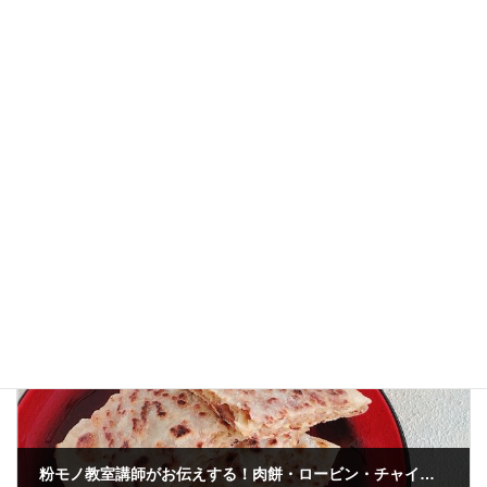
Threads
Hatena
LINE
Copy
４食べ物・食材・道具
カテゴリー
コメントを残す
コメントを投稿するには
ログイン
してください。
前の記事
粉モノ教室講師がお伝えする！肉餅・ロービン・チャイニーズミートパイ