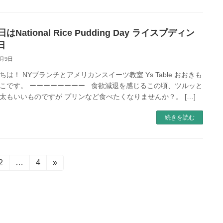
日はNational Rice Pudding Day ライスプディン
日
8月9日
ちは！ NYブランチとアメリカンスイーツ教室 Ys Table おおきも
こです。 ーーーーーーーー 食欲減退を感じるこの頃、ツルッと
太もいいものですが プリンなど食べたくなりませんか？。 […]
続きを読む
固
2
…
固
4
»
定
定
ペ
ペ
ー
ー
ジ
ジ