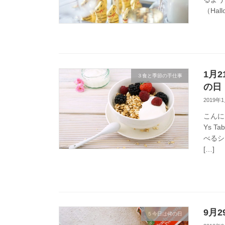
（Hall
1月2
３食と季節の手仕事
の日
2019年
こんに
Ys 
べるシ
[…]
9月2
５今日は何の日