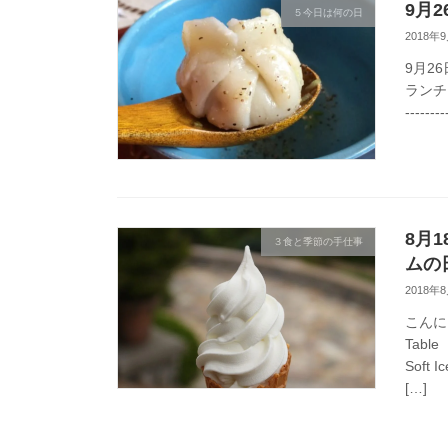
9月2
５今日は何の日
2018年
9月26
ランチ
--------
8月1
３食と季節の手仕事
ムの
2018年
こんに
Tab
Sof
[…]