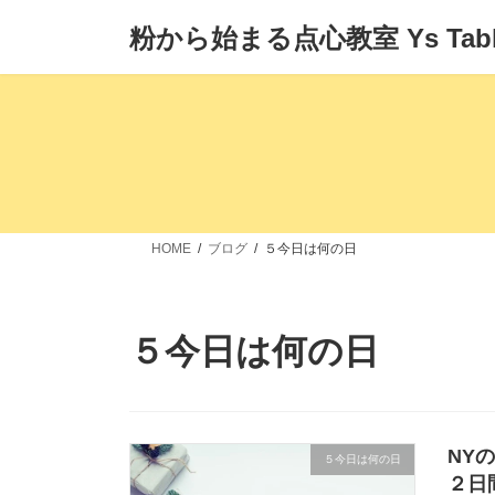
コ
ナ
粉から始まる点心教室 Ys Tabl
ン
ビ
テ
ゲ
ン
ー
ツ
シ
へ
ョ
ス
ン
キ
に
ッ
移
プ
動
HOME
ブログ
５今日は何の日
５今日は何の日
NYの
５今日は何の日
２日