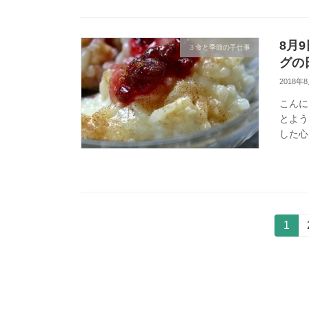
8月9
３食と季節の手仕事
グの
2018年
こんに
とよう
した心
投
固
1
定
稿
ペ
ー
の
ジ
ペ