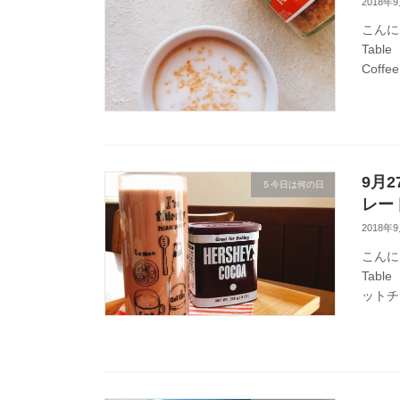
2018年
こんに
Tabl
Coff
9月2
５今日は何の日
レー
2018年
こんに
Tab
ットチ