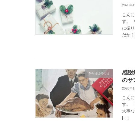
2020年
こんに
す。 
に振り
だか [
感謝
５今日は何の日
のサ
2020年
こんに
す。 
大事な
[…]