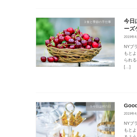
今日は
３食と季節の手仕事
ーズ
2019年
NYブ
もとよ
られる
[…]
Goo
５今日は何の日
2019年
NYブ
もとよ
るよう