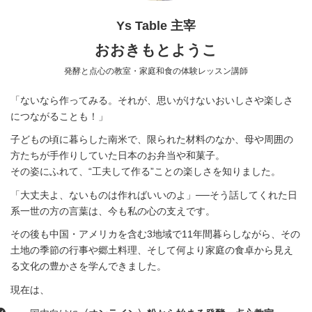
Ys Table 主宰
おおきもとようこ
発酵と点心の教室・家庭和食の体験レッスン講師
「ないなら作ってみる。それが、思いがけないおいしさや楽しさ
につながることも！」
子どもの頃に暮らした南米で、限られた材料のなか、母や周囲の
方たちが手作りしていた日本のお弁当や和菓子。
その姿にふれて、“工夫して作る”ことの楽しさを知りました。
「大丈夫よ、ないものは作ればいいのよ」──そう話してくれた日
系一世の方の言葉は、今も私の心の支えです。
その後も中国・アメリカを含む3地域で11年間暮らしながら、その
土地の季節の行事や郷土料理、そして何より家庭の食卓から見え
る文化の豊かさを学んできました。
現在は、