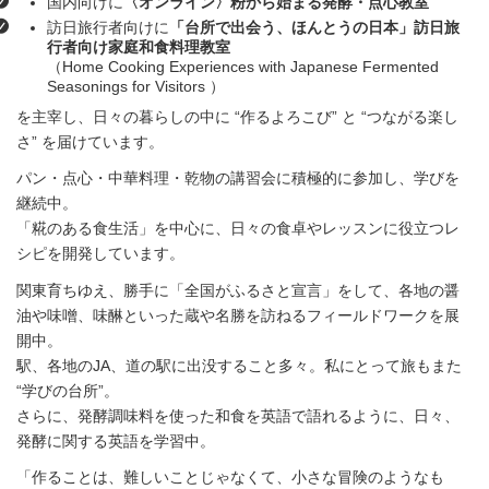
国内向けに
〈オンライン〉粉から始まる発酵・点心教室
訪日旅行者向けに
「台所で出会う、ほんとうの日本」訪日旅
行者向け家庭和食料理教室
（Home Cooking Experiences with Japanese Fermented
Seasonings for Visitors ）
を主宰し、日々の暮らしの中に “作るよろこび” と “つながる楽し
さ” を届けています。
パン・点心・中華料理・乾物の講習会に積極的に参加し、学びを
継続中。
「糀のある食生活」を中心に、日々の食卓やレッスンに役立つレ
シピを開発しています。
関東育ちゆえ、勝手に「全国がふるさと宣言」をして、各地の醤
油や味噌、味醂といった蔵や名勝を訪ねるフィールドワークを展
開中。
駅、各地のJA、道の駅に出没すること多々。私にとって旅もまた
“学びの台所”。
さらに、発酵調味料を使った和食を英語で語れるように、日々、
発酵に関する英語を学習中。
「作ることは、難しいことじゃなくて、小さな冒険のようなも