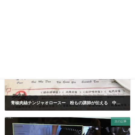
タグ
コメントを残す
コメントを投稿するには
ログイン
してください。
前の記事
青椒肉絲チンジャオロースー 粉もの講師が伝える 中華料理メニューの漢字
2020年11月7日
次の記事