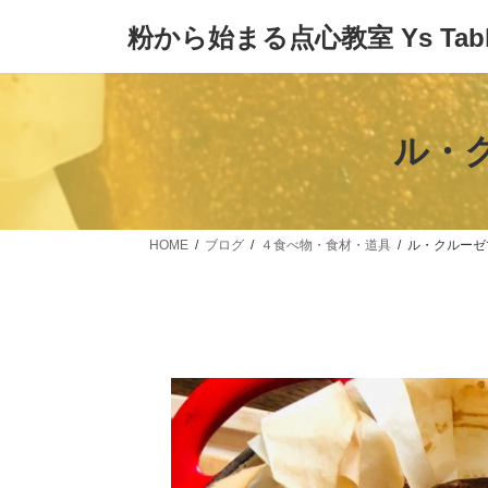
コ
ナ
粉から始まる点心教室 Ys Tabl
ン
ビ
テ
ゲ
ン
ー
ツ
シ
へ
ョ
ル・
ス
ン
キ
に
ッ
移
プ
動
HOME
ブログ
４食べ物・食材・道具
ル・クルーゼ