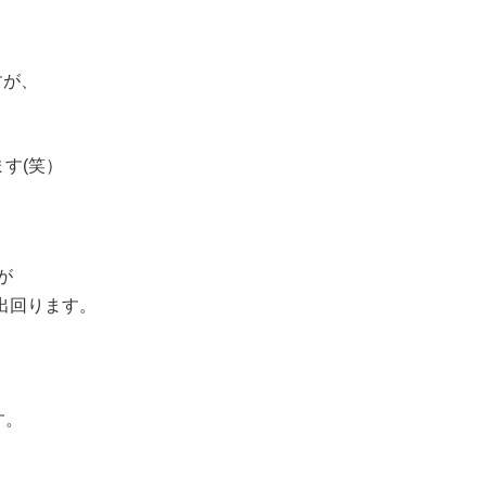
。
すが、
す(笑）
が
出回ります。
す。