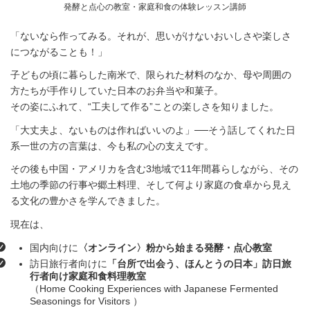
発酵と点心の教室・家庭和食の体験レッスン講師
「ないなら作ってみる。それが、思いがけないおいしさや楽しさ
につながることも！」
子どもの頃に暮らした南米で、限られた材料のなか、母や周囲の
方たちが手作りしていた日本のお弁当や和菓子。
その姿にふれて、“工夫して作る”ことの楽しさを知りました。
「大丈夫よ、ないものは作ればいいのよ」──そう話してくれた日
系一世の方の言葉は、今も私の心の支えです。
その後も中国・アメリカを含む3地域で11年間暮らしながら、その
土地の季節の行事や郷土料理、そして何より家庭の食卓から見え
る文化の豊かさを学んできました。
現在は、
国内向けに
〈オンライン〉粉から始まる発酵・点心教室
訪日旅行者向けに
「台所で出会う、ほんとうの日本」訪日旅
行者向け家庭和食料理教室
（Home Cooking Experiences with Japanese Fermented
Seasonings for Visitors ）