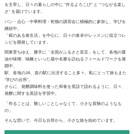
を主宰し、日々の暮らしの中に “作るよろこび” と “つながる楽し
さ” を届けています。
パン・点心・中華料理・乾物の講習会に積極的に参加し、学びを
継続中。
「糀のある食生活」を中心に、日々の食卓やレッスンに役立つレ
シピを開発しています。
関東育ちゆえ、勝手に「全国がふるさと宣言」をして、各地の醤
油や味噌、味醂といった蔵や名勝を訪ねるフィールドワークを展
開中。
駅、各地のJA、道の駅に出没すること多々。私にとって旅もまた
“学びの台所”。
さらに、発酵調味料を使った和食を英語で語れるように、日々、
発酵に関する英語を学習中。
「作ることは、難しいことじゃなくて、小さな冒険のようなも
の」
そんな想いで、今日も台所から、小さな旅を始めています。